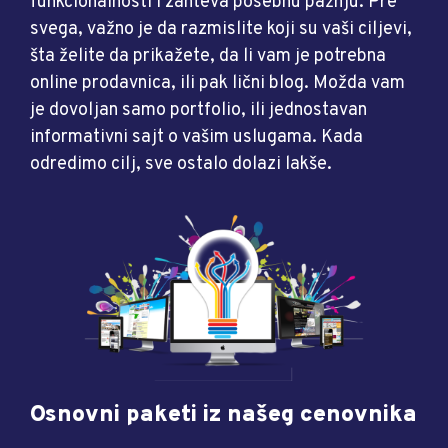
funkcionalnosti i zahteva posebnu pažnju. Pre
svega, važno je da razmislite koji su vaši ciljevi,
šta želite da prikažete, da li vam je potrebna
online prodavnica, ili pak lični blog. Možda vam
je dovoljan samo portfolio, ili jednostavan
informativni sajt o vašim uslugama. Kada
odredimo cilj, sve ostalo dolazi lakše.
Osnovni paketi iz našeg cenovnika