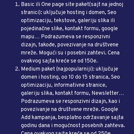
Basic ili One page site paket(sajt na jednoj
stranici): uključuje hosting i domen, Seo
optimizaciju, tekstove, galeriju slika ili
pojedinačne slike, kontakt formu, google
mapu… Podrazumeva se responzivni
dizajn, takođe, povezivanje na društvene
mreže. Mogući su i posebni zahtevi. Cena
ovakvog sajta kreće se od 150e.
Medium paket (najpopularniji): uključuje
domen i hosting, oo 10 do 15 stranica, Seo
optimizaciju, informativne stranice,
galeriju slika, kontakt formu, Newsletter…
Podrazumeva se responzivni dizajn, kao i
povezivanje na društvene mreže. Google
Add kampanja, besplatno održavanje sajta
godinu dana i mogućnost posebnih zahteva.
Cena ovakvog sajta kreće se od 250e.